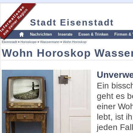
Stadt Eisenstadt
Nachrichten
Inserate
Essen & Trinken
Firmen & 
Eisenstadt
»
Horoskope
»
Wassermann
»
Wohn Horoskop
Wohn Horoskop Wasse
Unverwec
Ein bissc
geht es b
einer Woh
lebt, ist 
jeden Fal