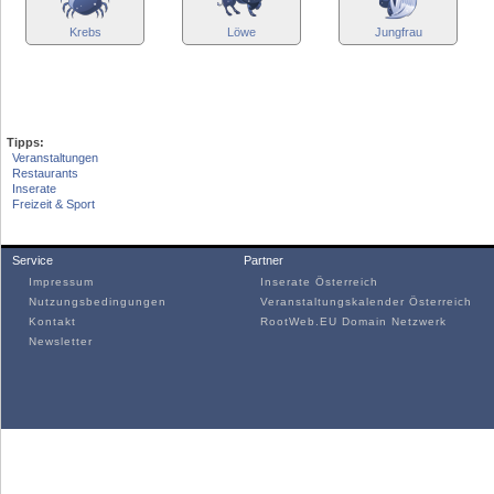
Krebs
Löwe
Jungfrau
Tipps:
Veranstaltungen
Restaurants
Inserate
Freizeit & Sport
Service
Partner
Impressum
Inserate Österreich
Nutzungsbedingungen
Veranstaltungskalender Österreich
Kontakt
RootWeb.EU Domain Netzwerk
Newsletter