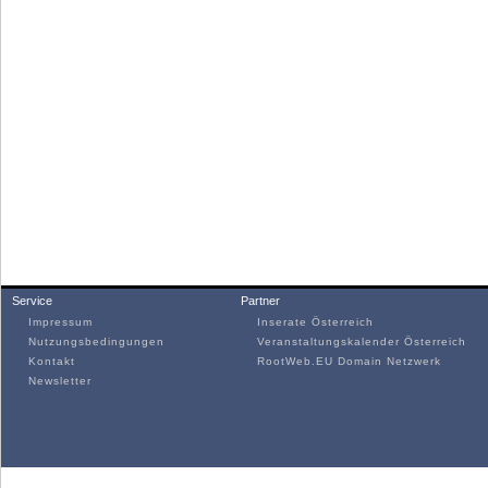
Service
Partner
Impressum
Inserate Österreich
Nutzungsbedingungen
Veranstaltungskalender Österreich
Kontakt
RootWeb.EU Domain Netzwerk
Newsletter