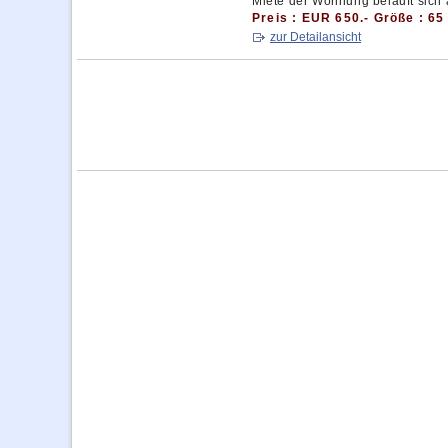
Miete der Wohnung beläuft sich au
Preis : EUR 650.- Größe : 65
zur Detailansicht