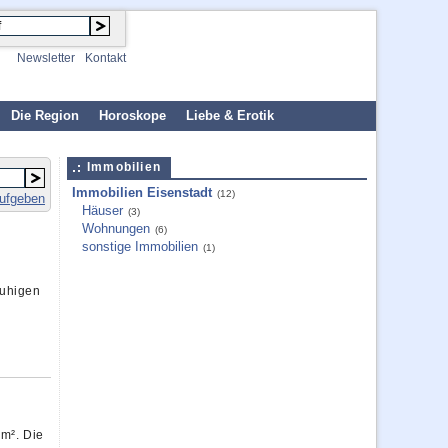
Newsletter
Kontakt
Die Region
Horoskope
Liebe & Erotik
Immobilien
Immobilien Eisenstadt
(12)
aufgeben
Häuser
(3)
Wohnungen
(6)
sonstige Immobilien
(1)
ruhigen
 m². Die