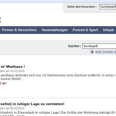
Seite durchsuchen :
t
Firmen & Verzeichnis
Veranstaltungen
Freizeit & Sport
Urlaub
Suchen :
eine Inserat 
m² Miethaus !
dert am 13.10.2020
 Landhaus befindet sich nur 10 Gehminuten vom Zentrum entfernt, in einer 
 einem 500m² ...
0 m²
frei) in ruhiger Lage zu vermieten!
dert am 08.10.2019
sefrei) in Eisenstadt in ruhiger Lage! Die Größe der Wohnung beträgt 65