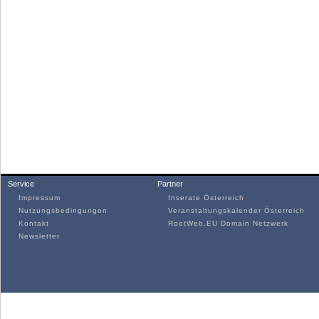
Service
Partner
Impressum
Inserate Österreich
Nutzungsbedingungen
Veranstaltungskalender Österreich
Kontakt
RootWeb.EU Domain Netzwerk
Newsletter