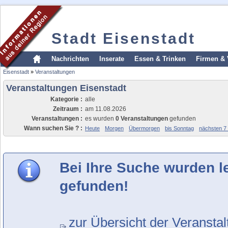
Stadt Eisenstadt
Nachrichten
Inserate
Essen & Trinken
Firmen & 
Eisenstadt
»
Veranstaltungen
Veranstaltungen Eisenstadt
Kategorie :
alle
Zeitraum :
am 11.08.2026
Veranstaltungen :
es wurden
0 Veranstaltungen
gefunden
Wann suchen Sie ? :
Heute
Morgen
Übermorgen
bis Sonntag
nächsten 7
Bei Ihre Suche wurden l
gefunden!
zur Übersicht der Veransta