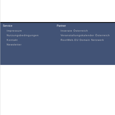
Service
Partner
Impressum
Inserate Österreich
Nutzungsbedingungen
Veranstaltungskalender Österreich
Kontakt
RootWeb.EU Domain Netzwerk
Newsletter