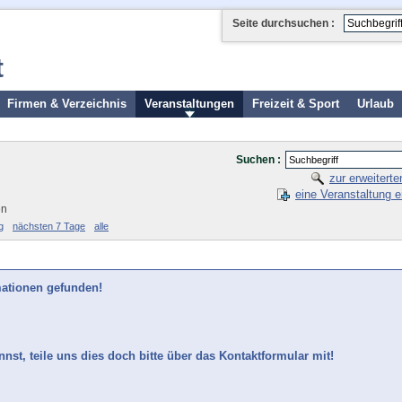
Seite durchsuchen :
t
Firmen & Verzeichnis
Veranstaltungen
Freizeit & Sport
Urlaub
Suchen :
zur erweitert
eine Veranstaltung e
en
g
nächsten 7 Tage
alle
mationen gefunden!
nst, teile uns dies doch bitte über das Kontaktformular mit!