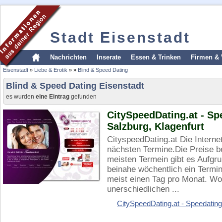
Stadt Eisenstadt
Nachrichten
Inserate
Essen & Trinken
Firmen & 
Eisenstadt
»
Liebe & Erotik
»
»
Blind & Speed Dating
Blind & Speed Dating Eisenstadt
es wurden
eine Eintrag
gefunden
CitySpeedDating.at - Spe
Salzburg, Klagenfurt
CityspeedDating.at Die Internet
nächsten Termine.Die Preise 
meisten Termein gibt es Aufgr
beinahe wöchentlich ein Termin
meist einen Tag pro Monat. Wo
unerschiedlichen ...
CitySpeedDating.at - Speedating 